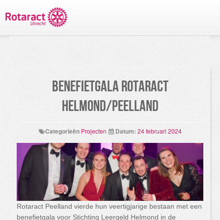
TERUG NAAR PROJECTEN
Benefietgala Rotaract
Helmond/Peelland
Categorieën
Projecten
Datum:
24 februari 2024
Rotaract Peelland vierde hun veertigjarige bestaan met een
benefietgala voor Stichting Leergeld Helmond in de