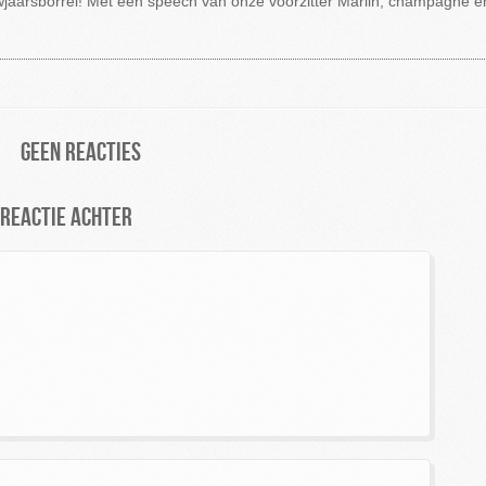
wjaarsborrel! Met een speech van onze voorzitter Marlin, champagne en
Geen reacties
 reactie achter