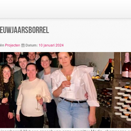
ieuwjaarsborrel
eën
Projecten
Datum:
10 januari 2024