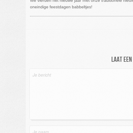
We vierden het nieuwe jaar met onze traditionele nieu
oneindige feestdagen babbeltjes!
Laat een