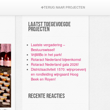
TERUG NAAR PROJECTEN
Laatst toegevoegde
projecten
Laatste vergadering –
Bestuurswissel!
VrijMiBo in het park!
Rotaract Nederland bijeenkomst
Rotaract Nederland gala 2026!
Districtsactiviteit 1570: wijnproeverij
en rondleiding wijngaard Hoog
Beek en Royen!
Recente reacties