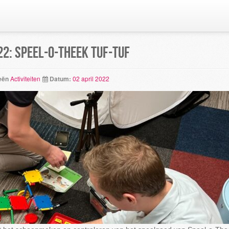
2: Speel-o-Theek Tuf-Tuf
eën
Activiteiten
Datum:
02 april 2022