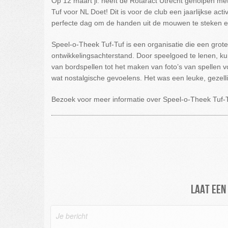
Op 12 maart jl. heeft de Rotaract Utrecht geholpen m
Tuf voor NL Doet! Dit is voor de club een jaarlijkse activ
perfecte dag om de handen uit de mouwen te steken e
Speel-o-Theek Tuf-Tuf is een organisatie die een grote
ontwikkelingsachterstand. Door speelgoed te lenen, k
van bordspellen tot het maken van foto’s van spellen 
wat nostalgische gevoelens. Het was een leuke, gezelli
Bezoek voor meer informatie over Speel-o-Theek Tuf-Tuf
Laat een