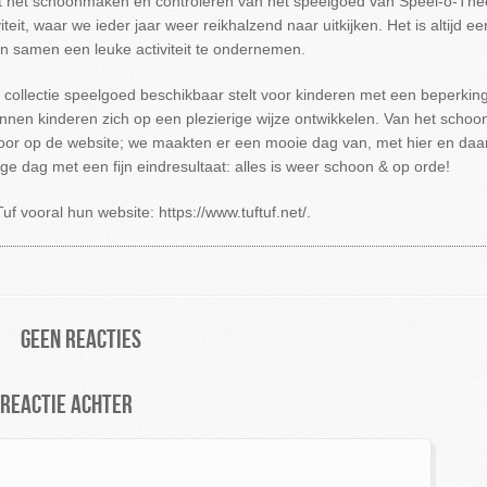
et het schoonmaken en controleren van het speelgoed van Speel-o-The
iteit, waar we ieder jaar weer reikhalzend naar uitkijken. Het is altijd ee
n samen een leuke activiteit te ondernemen.
 collectie speelgoed beschikbaar stelt voor kinderen met een beperking
unnen kinderen zich op een plezierige wijze ontwikkelen. Van het sch
voor op de website; we maakten er een mooie dag van, met hier en daar
ge dag met een fijn eindresultaat: alles is weer schoon & op orde!
 vooral hun website: https://www.tuftuf.net/.
Geen reacties
 reactie achter