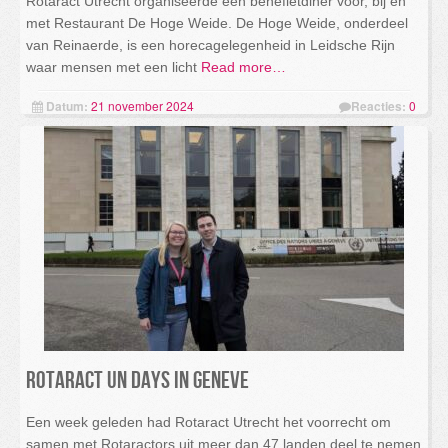
Rotaract Utrecht organiseerde een benefietdiner voor, bij en
met Restaurant De Hoge Weide. De Hoge Weide, onderdeel
van Reinaerde, is een horecagelegenheid in Leidsche Rijn
waar mensen met een licht
Read more…
Datum:
21 november 2024
Reacties:
0
Rotaract UN Days in Geneve
Een week geleden had Rotaract Utrecht het voorrecht om
samen met Rotaractors uit meer dan 47 landen deel te nemen