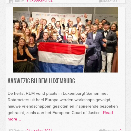
Datum:
18 oktober 2024
Reacties:
0
Aanwezig bij REM Luxemburg
De herfst REM vond plaats in Luxemburg! Samen met
Rotaracters uit heel Europa werden workshops gevolgd,
nieuwe vriendschappen gesloten en inspirerende bezoeken
gebracht, zoals aan het European Court of Justice.
Read
more…
Datum:
04 oktober 2024
Reacties:
0